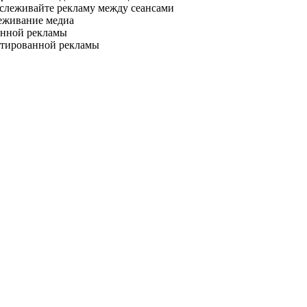
слеживайте рекламу между сеансами
еживание медиа
анной рекламы
етированной рекламы