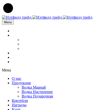
Menu
Menu
О нас
Продукция
Водка Маанай
Водка Настроение
Водка Подарочная
Коктейли
Награды
Кырг