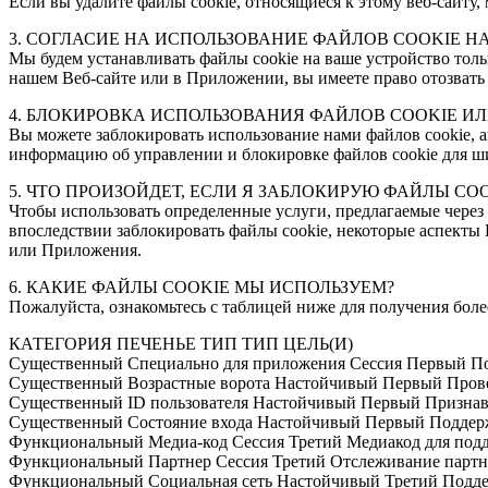
Если вы удалите файлы cookie, относящиеся к этому веб-сайту
3. СОГЛАСИЕ НА ИСПОЛЬЗОВАНИЕ ФАЙЛОВ COOKIE Н
Мы будем устанавливать файлы cookie на ваше устройство тольк
нашем Веб-сайте или в Приложении, вы имеете право отозвать 
4. БЛОКИРОВКА ИСПОЛЬЗОВАНИЯ ФАЙЛОВ COOKIE ИЛ
Вы можете заблокировать использование нами файлов cookie, а
информацию об управлении и блокировке файлов cookie для ши
5. ЧТО ПРОИЗОЙДЕТ, ЕСЛИ Я ЗАБЛОКИРУЮ ФАЙЛЫ COO
Чтобы использовать определенные услуги, предлагаемые через
впоследствии заблокировать файлы cookie, некоторые аспекты 
или Приложения.
6. КАКИЕ ФАЙЛЫ COOKIE МЫ ИСПОЛЬЗУЕМ?
Пожалуйста, ознакомьтесь с таблицей ниже для получения бол
КАТЕГОРИЯ ПЕЧЕНЬЕ ТИП ТИП ЦЕЛЬ(И)
Существенный Специально для приложения Сессия Первый Под
Существенный Возрастные ворота Настойчивый Первый Провер
Существенный ID пользователя Настойчивый Первый Признав
Существенный Состояние входа Настойчивый Первый Поддерж
Функциональный Медиа-код Сессия Третий Медиакод для под
Функциональный Партнер Сессия Третий Отслеживание партне
Функциональный Социальная сеть Настойчивый Третий Поддер