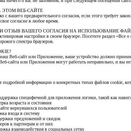
, мы ничего о вас не запомним, и при следующем посещении сайт
А ЭТОМ ВЕБ-САЙТЕ
о с вашего предварительного согласия, если этого требует закон
свое согласие в любое время.
И ОТЗЫВ ВАШЕГО СОГЛАСИЯ НА ИСПОЛЬЗОВАНИЕ ФАЙЛ
ктивировав настройки в своем браузере. Посетите раздел «Все 
рокого спектра браузеров.
KIE?
 наш Веб-сайт или Приложение, ваше устройство должно принима
Веб-сайта или Приложения могут работать неправильно, и вы не
ее подробной информации о конкретных типах файлов cookie, ко
держка специфичной для приложения логики, такой как навиг
ка возраста и состояния
айте вернувшихся пользователей
ка входа в систему
держки предложений и скидок
ров к партнерам и от них
жка взаимодействия в социальных сетях