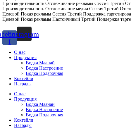
Производительность Отслеживание рекламы Сессия Третий От
Производительность Отслеживание медиа Сессия Третий Отсл
Целевой Показ рекламы Сессия Третий Поддержка таргетиров
Целевой Показ рекламы Настойчивый Третий Поддержка тарг
acebook-
Instagram
f
О нас
Продукция
Водка Маанай
Водка Настроение
Водка Подарочная
Коктейли
Награды
О нас
Продукция
Водка Маанай
Водка Настроение
Водка Подарочная
Коктейли
Награды