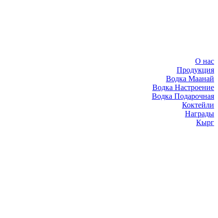
О нас
Продукция
Водка Маанай
Водка Настроение
Водка Подарочная
Коктейли
Награды
Кырг